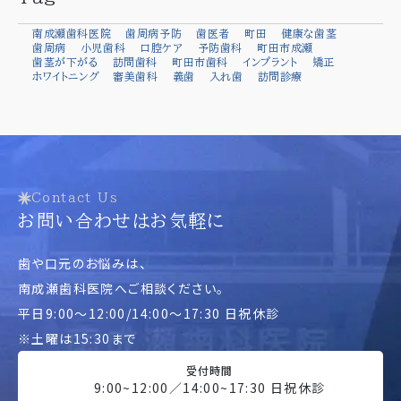
南成瀬歯科医院
歯周病予防
歯医者
町田
健康な歯茎
歯周病
小児歯科
口腔ケア
予防歯科
町田市成瀬
歯茎が下がる
訪問歯科
町田市歯科
インプラント
矯正
ホワイトニング
審美歯科
義歯
入れ歯
訪問診療
Contact Us
お問い合わせはお気軽に
歯や口元のお悩みは、
南成瀬歯科医院へご相談ください。
平日9:00～12:00/14:00～17:30 日祝休診
※土曜は15:30まで
受付時間
9:00~12:00／14:00~17:30 日祝休診