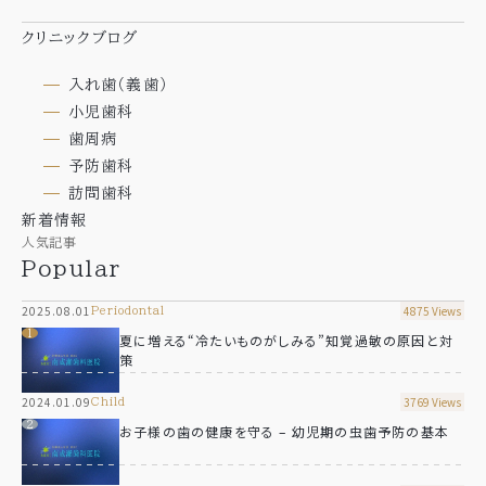
News
自費治療のご案内
クリニックブログ
ビタミンC点滴
ブログ
エクソソーム点滴
入れ歯（義歯）
Blog
小児歯科
歯周病
予防歯科
サイトマップ
訪問歯科
新着情報
人気記事
Popular
2025.08.01
4875 Views
periodontal
夏に増える“冷たいものがしみる”知覚過敏の原因と対
お気軽に
策
お問い合わせください
2024.01.09
3769 Views
child
お子様の歯の健康を守る – 幼児期の虫歯予防の基本
平日9:00～12:00/14:00～17:30
※土曜は15:30まで 日祝休診