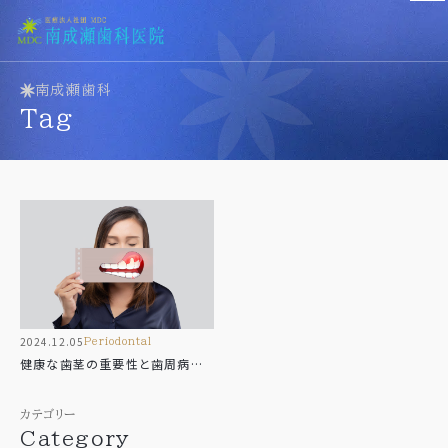
南成瀬歯科
医院紹介
tag
Clinic
医院紹介
診療科目
歯科医師紹介
Menu
設備紹介
診療一覧
当院の理念
一般歯科（虫歯治療）
Concept
歯周病治療
小児歯科
2024.12.05
periodontal
予防歯科
アクセス
健康な歯茎の重要性と歯周病の
審美歯科
Access
兆候
ホワイトニング
カテゴリー
義歯･入れ歯
新着情報
Category
訪問歯科