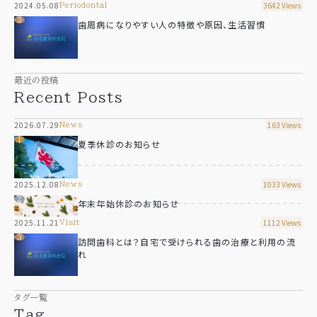
2024.05.08
3642 Views
periodontal
歯周病になりやすい人の特徴や原因、生活習慣
最近の投稿
Recent Posts
2026.07.29
163 Views
news
夏季休診のお知らせ
2025.12.08
1033 Views
news
年末年始休診のお知らせ
2025.11.21
1112 Views
visit
訪問歯科とは？自宅で受けられる歯の治療と利用の流
れ
タグ一覧
Tag