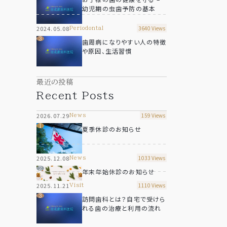
幼児期の虫歯予防の基本
2024.05.08
3640 Views
periodontal
歯周病になりやすい人の特徴
や原因、生活習慣
最近の投稿
Recent Posts
2026.07.29
159 Views
news
夏季休診のお知らせ
2025.12.08
1033 Views
news
年末年始休診のお知らせ
2025.11.21
1110 Views
visit
訪問歯科とは？自宅で受けら
れる歯の治療と利用の流れ