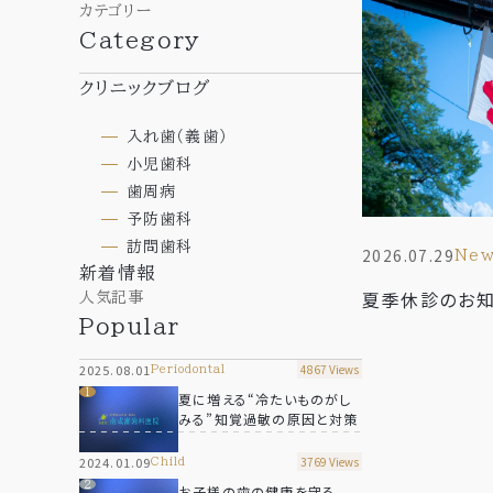
News
カテゴリー
自費治療のご案内
Category
ビタミンC点滴
ブログ
エクソソーム点滴
クリニックブログ
Blog
入れ歯（義歯）
小児歯科
サイトマップ
歯周病
予防歯科
訪問歯科
2026.07.29
ne
新着情報
夏季休診のお
人気記事
Popular
2025.08.01
4867 Views
periodontal
夏に増える“冷たいものがし
みる”知覚過敏の原因と対策
2024.01.09
3769 Views
child
お子様の歯の健康を守る –