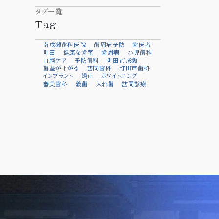
タグ一覧
Tag
南成瀬歯科医院
歯周病予防
歯医者
町田
健康な歯茎
歯周病
小児歯科
口腔ケア
予防歯科
町田市成瀬
歯茎が下がる
訪問歯科
町田市歯科
インプラント
矯正
ホワイトニング
審美歯科
義歯
入れ歯
訪問診療