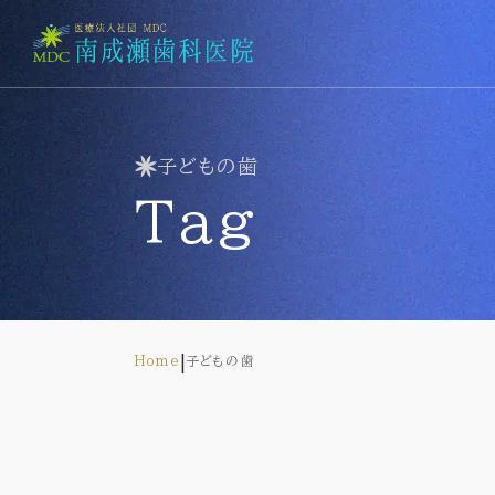
医院紹介
Clinic
子どもの歯
医院紹介
tag
診療科目
歯科医師紹介
Menu
設備紹介
診療一覧
当院の理念
一般歯科（虫歯治療）
Concept
歯周病治療
小児歯科
|
Home
子どもの歯
予防歯科
アクセス
審美歯科
Access
ホワイトニング
義歯･入れ歯
新着情報
訪問歯科