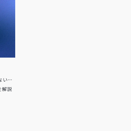
ない…
を解説