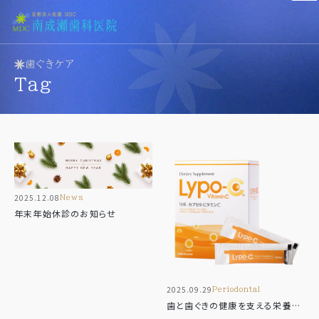
歯ぐきケア
医院紹介
tag
Clinic
医院紹介
診療科目
歯科医師紹介
Menu
設備紹介
診療一覧
当院の理念
一般歯科（虫歯治療）
2025.12.08
news
Concept
歯周病治療
年末年始休診のお知らせ
小児歯科
予防歯科
アクセス
審美歯科
Access
ホワイトニング
2025.09.29
periodontal
義歯･入れ歯
歯と歯ぐきの健康を支える栄養素
新着情報
訪問歯科
― ビタミンCとLypo-Cについて