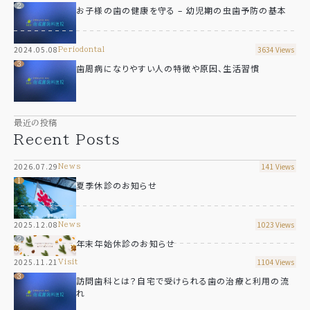
お子様の歯の健康を守る – 幼児期の虫歯予防の基本
2024.05.08
3634 Views
periodontal
歯周病になりやすい人の特徴や原因、生活習慣
最近の投稿
Recent Posts
2026.07.29
141 Views
news
夏季休診のお知らせ
2025.12.08
1023 Views
news
年末年始休診のお知らせ
2025.11.21
1104 Views
visit
訪問歯科とは？自宅で受けられる歯の治療と利用の流
れ