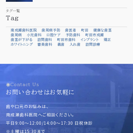
タグ一覧
Tag
南成瀬歯科医院
歯周病予防
歯医者
町田
健康な歯茎
歯周病
小児歯科
口腔ケア
予防歯科
町田市成瀬
歯茎が下がる
訪問歯科
町田市歯科
インプラント
矯正
ホワイトニング
審美歯科
義歯
入れ歯
訪問診療
Contact Us
お問い合わせはお気軽に
歯や口元のお悩みは、
南成瀬歯科医院へご相談ください。
平日9:00～12:00/14:00～17:30 日祝休診
※土曜は15:30まで