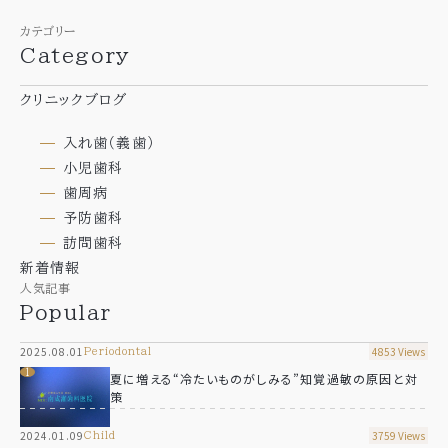
News
自費治療のご案内
カテゴリー
Category
ビタミンC点滴
ブログ
エクソソーム点滴
Blog
クリニックブログ
入れ歯（義歯）
サイトマップ
小児歯科
歯周病
予防歯科
訪問歯科
新着情報
人気記事
Popular
お気軽に
2025.08.01
4853 Views
periodontal
お問い合わせください
夏に増える“冷たいものがしみる”知覚過敏の原因と対
策
平日9:00～12:00/14:00～17:30
※土曜は15:30まで 日祝休診
2024.01.09
3759 Views
child