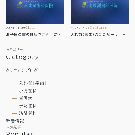
News
自費治療のご案内
ビタミンC点滴
ブログ
エクソソーム点滴
Blog
2024.01.09
2023.12.06
child
dentures
お子様の歯の健康を守る – 幼児
入れ歯（義歯）の新たな一歩 – 進
期の虫歯予防の基本
化を遂げた快適さと自然な見た目
サイトマップ
カテゴリー
Category
クリニックブログ
入れ歯（義歯）
小児歯科
お気軽に
歯周病
予防歯科
お問い合わせください
訪問歯科
新着情報
平日9:00～12:00/14:00～17:30
人気記事
※土曜は15:30まで 日祝休診
Popular