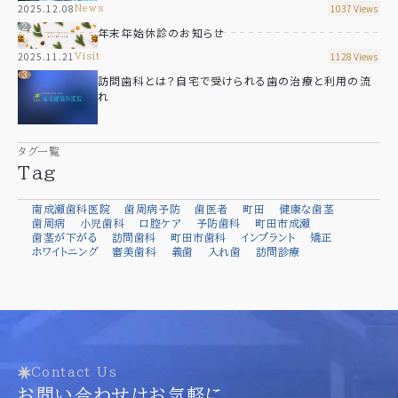
2025.12.08
1037 Views
news
年末年始休診のお知らせ
2025.11.21
1128 Views
visit
訪問歯科とは？自宅で受けられる歯の治療と利用の流
れ
タグ一覧
Tag
南成瀬歯科医院
歯周病予防
歯医者
町田
健康な歯茎
歯周病
小児歯科
口腔ケア
予防歯科
町田市成瀬
歯茎が下がる
訪問歯科
町田市歯科
インプラント
矯正
ホワイトニング
審美歯科
義歯
入れ歯
訪問診療
Contact Us
お問い合わせはお気軽に