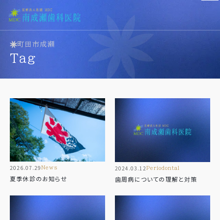
町田市成瀬
医院紹介
tag
Clinic
医院紹介
診療科目
歯科医師紹介
Menu
設備紹介
診療一覧
当院の理念
一般歯科（虫歯治療）
Concept
歯周病治療
小児歯科
2026.07.29
2024.03.12
news
periodontal
予防歯科
アクセス
夏季休診のお知らせ
歯周病についての理解と対策
審美歯科
Access
ホワイトニング
義歯･入れ歯
新着情報
訪問歯科